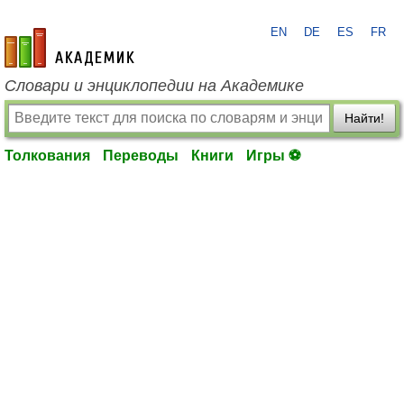
EN
DE
ES
FR
academic.ru
Словари и энциклопедии на Академике
Найти!
Толкования
Переводы
Книги
Игры ⚽