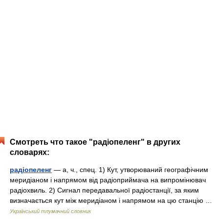
Смотреть что такое "радіопеленг" в других
словарях:
радіопеленг
— а, ч., спец. 1) Кут, утворюваний географічним
меридіаном і напрямом від радіоприймача на випромінювач
радіохвиль. 2) Сигнал передавальної радіостанції, за яким
визначається кут між меридіаном і напрямом на цю станцію …
Український тлумачний словник